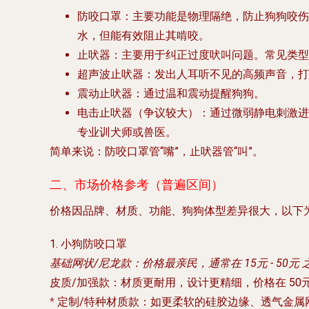
防咬口罩
：主要功能是物理隔绝，防止狗狗咬伤
水
，但能有效阻止其啃咬。
止吠器
：主要用于纠正过度吠叫问题。常见类型
超声波止吠器
：发出人耳听不见的高频声音，打
震动止吠器
：通过温和震动提醒狗狗。
电击止吠器（争议较大）
：通过微弱静电刺激进
专业训犬师或兽医。
简单来说：防咬口罩管“嘴”，止吠器管“叫”。
二、市场价格参考（普遍区间）
价格因品牌、材质、功能、狗狗体型差异很大，以下
1. 小狗防咬口罩
基础网状/尼龙款
：价格最亲民，通常在
15元 - 50元
皮质/加强款
：材质更耐用，设计更精细，价格在
50元
*
定制/特种材质款
：如更柔软的硅胶边缘、透气金属