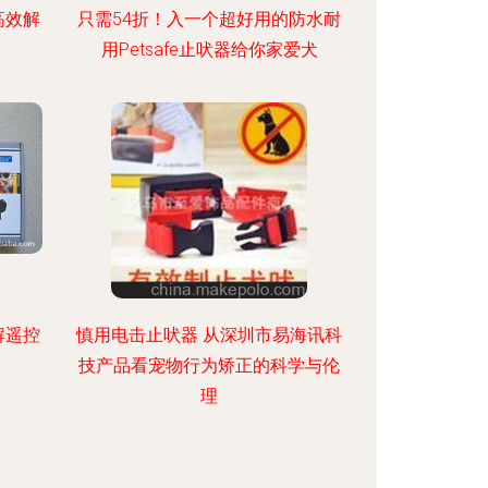
高效解
只需54折！入一个超好用的防水耐
用Petsafe止吠器给你家爱犬
解遥控
慎用电击止吠器 从深圳市易海讯科
技产品看宠物行为矫正的科学与伦
理