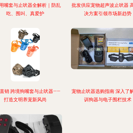
用嘴套与止吠器全解析｜防乱
批发供应宠物超声波止吠器 
吃、围叫、真爱护
决方案引领市场新趋势
直销 跨境狗嘴套与止吠器——
宠物止吠器选购指南 深入了
打造文明养宠新风尚
训狗器与电子围栏技术