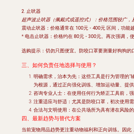
2. 止吠器
超声波止吠器（佩戴式或遥控式）
：价格范围较广，
震动止吠器
：价格通常在
100元 - 400元
区间，功能越
*
电击止吠器
：价格约在
80元 - 300元
。
再次强调，
选购提示
：切勿只图便宜。防咬口罩要测量好狗狗的
三、如何负责任地选择与使用？
明确需求，治本为先
：这些工具是行为管理的“
为根源，通过
正向强化训练
、增加运动量、提供
咨询专业人士
：在使用任何行为矫正工具前，强
注重适应与舒适
：尤其是防咬口罩，初次使用
合法与文明使用
：在公共场所为具有潜在风险的
四、最新趋势与替代方案
当前宠物用品趋势更注重
动物福利和正向训练
。因此