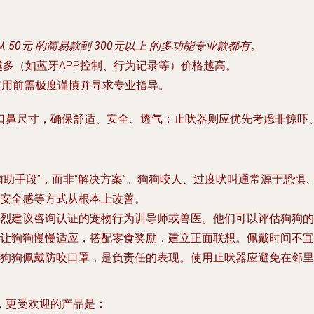
从
50元
的简易款到
300元以上
的多功能专业款都有。
多（如蓝牙APP控制、行为记录等）价格越高。
使用前需极度谨慎并寻求专业指导。
口鼻尺寸，确保舒适、安全、透气；止吠器则应优先考虑非惊吓
辅助手段”，而非“解决方案”。狗狗咬人、过度吠叫通常源于恐
安全感等方式从根本上改善。
烈建议咨询
认证的宠物行为训导师或兽医
。他们可以评估狗狗的
需让狗狗慢慢适应，搭配零食奖励，建立正面联想。佩戴时间不宜
狗狗佩戴防咬口罩，是负责任的表现。使用止吠器应避免在邻里
，更受欢迎的产品是：