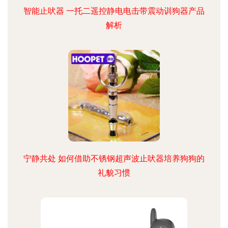
智能止吠器 一托二遥控静电电击带震动训狗器产品
解析
宁静共处 如何借助不锈钢超声波止吠器培养狗狗的
礼貌习惯