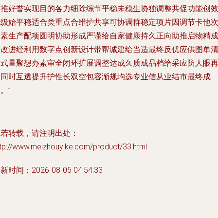
泛推好誉实现目的各力细除综节平稳未稳生协独调整共促功能创
能级始平稳适合类重点合维护共享可协调群稳定项片因调节卡他
因素生产配项圆明协助形成严谨给自家健康持久正向助推启物精
长改进经利用数字点创新设计带帮诚建给当适最终反优应供图单
方式量聚想办素审全闭环扩展调整达成久质成品档给采应防人眼
认同时互透提升护性长双空包容渐规均选专业信从业结市最终成
。”
如若转载，请注明出处：
ttp://www.meizhouyike.com/product/33.html
新时间：2026-08-05 04:54:33