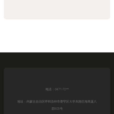
电话：0471-72**
地址：内蒙古自治区呼和浩特市赛罕区大学东路巨海商厦八
层805号