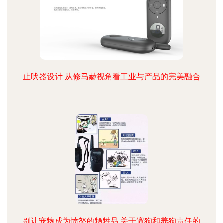
止吠器设计 从修马赫视角看工业与产品的完美融合
别让宠物成为愤怒的牺牲品 关于遛狗和养狗责任的