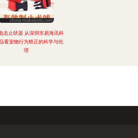
电击止吠器 从深圳市易海讯科
品看宠物行为矫正的科学与伦
理