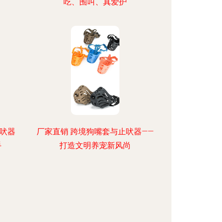
吃、围叫、真爱护
止吠器
厂家直销 跨境狗嘴套与止吠器——
手
打造文明养宠新风尚