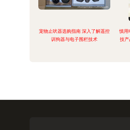
宠物止吠器选购指南 深入了解遥控
慎用
训狗器与电子围栏技术
技产