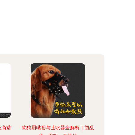
应商选
狗狗用嘴套与止吠器全解析｜防乱