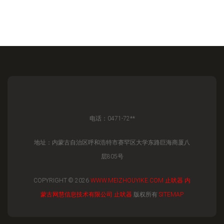
电话：0471-72**
地址：内蒙古自治区呼和浩特市赛罕区大学东路巨海商厦八
层805号
COPYRIGHT © 2026
WWW.MEIZHOUYIKE.COM
止吠器
内
蒙古网慧信息技术有限公司
止吠器
版权所有
SITEMAP