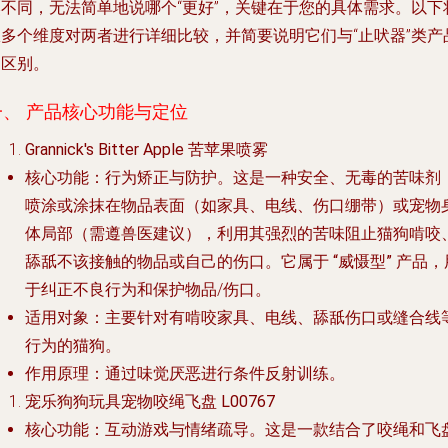
然不同，无法简单地说哪个“更好”，关键在于您的具体需求。以下
从多个维度对两者进行详细比较，并简要说明它们与“止吠器”类产
的区别。
一、 产品核心功能与定位
Grannick's Bitter Apple 苦苹果喷雾
核心功能
：
行为矫正与防护
。这是一种安全、无毒的苦味剂
喷涂或涂抹在物品表面（如家具、电线、伤口绷带）或宠物
体局部（需遵兽医建议），利用其强烈的苦味阻止猫狗啃咬
舔舐不该接触的物品或自己的伤口。它属于
“威慑型”
产品，
于纠正不良行为和保护物品/伤口。
适用对象
：主要针对有
啃咬家具、电线、舔舐伤口或缝合线
行为的猫狗。
作用原理
：通过味觉厌恶进行条件反射训练。
宠乐狗狗玩具宠物咬绳飞盘 L00767
核心功能
：
互动游戏与情绪疏导
。这是一款结合了咬绳和飞