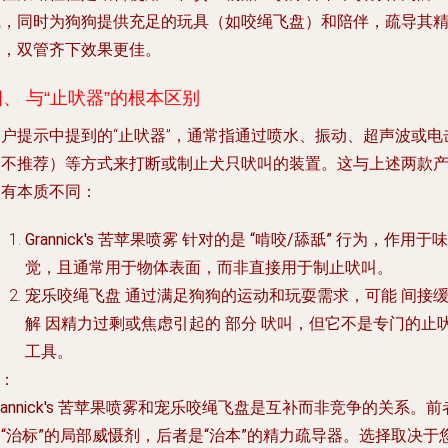
线，同时为狗狗提供充足的玩具（如咬绳飞盘）和陪伴，疏导其
力，双管齐下效果更佳。
四、 与“止吠器”的根本区别
用户提示中提到的“止吠器”，通常指通过喷水、振动、超声波或电
（不推荐）等方式来打断或制止犬只吠叫的装置。这与上述两款
品有本质不同：
Grannick's 苦苹果喷雾
针对的是
“啃咬/舔舐”
行为，作用于味
觉，且通常用于物体表面，而非直接用于制止吠叫。
宠乐咬绳飞盘
通过满足狗狗的运动和玩耍需求，可能
间接
解
因精力过剩或焦虑引起的
部分
吠叫，但它不是专门的止
工具。
*：
rannick's 苦苹果喷雾和宠乐咬绳飞盘是互补而非竞争的关系。前
“治标”的局部威慑剂，后者是“治本”的精力疏导器。选择取决于