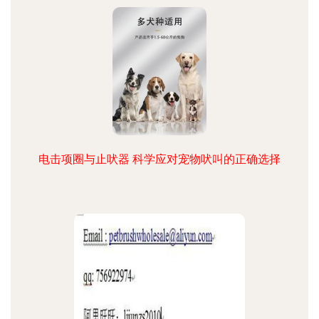
电击项圈与止吠器 科学应对宠物吠叫的正确选择