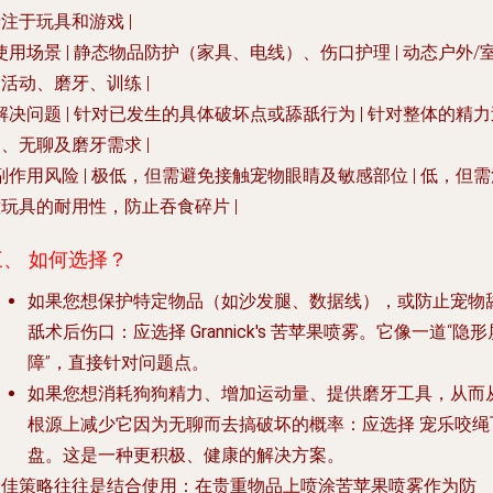
注于玩具和游戏 |
使用场景
| 静态物品防护（家具、电线）、伤口护理 | 动态户外/
活动、磨牙、训练 |
解决问题
| 针对已发生的具体破坏点或舔舐行为 | 针对整体的精力
、无聊及磨牙需求 |
副作用风险
| 极低，但需避免接触宠物眼睛及敏感部位 | 低，但
玩具的耐用性，防止吞食碎片 |
三、 如何选择？
如果您想保护特定物品（如沙发腿、数据线），或防止宠物
舐术后伤口
：应选择
Grannick's 苦苹果喷雾
。它像一道“隐形
障”，直接针对问题点。
如果您想消耗狗狗精力、增加运动量、提供磨牙工具，从而
根源上减少它因为无聊而去搞破坏的概率
：应选择
宠乐咬绳
盘
。这是一种更积极、健康的解决方案。
最佳策略往往是结合使用
：在贵重物品上喷涂苦苹果喷雾作为防