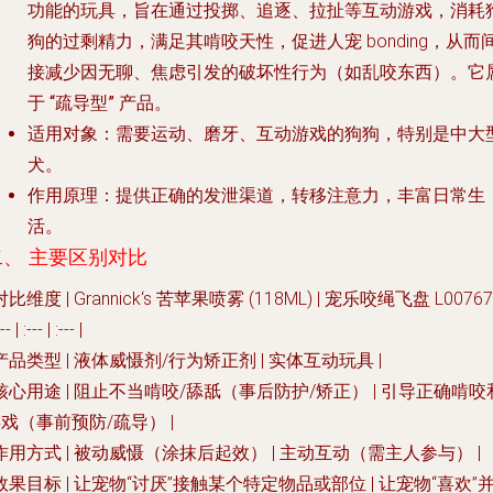
功能的玩具，旨在通过投掷、追逐、拉扯等互动游戏，消耗
狗的过剩精力，满足其啃咬天性，促进人宠 bonding，从而
接减少因无聊、焦虑引发的破坏性行为（如乱咬东西）。它
于
“疏导型”
产品。
适用对象
：需要
运动、磨牙、互动游戏
的狗狗，特别是中大
犬。
作用原理
：提供正确的发泄渠道，转移注意力，丰富日常生
活。
二、 主要区别对比
 对比维度 | Grannick‘s 苦苹果喷雾 (118ML) | 宠乐咬绳飞盘 L00767 
--- | :--- | :--- |
产品类型
| 液体威慑剂/行为矫正剂 | 实体互动玩具 |
核心用途
|
阻止
不当啃咬/舔舐（事后防护/矫正） |
引导
正确啃咬
戏（事前预防/疏导） |
作用方式
| 被动威慑（涂抹后起效） | 主动互动（需主人参与） |
效果目标
| 让宠物“讨厌”接触某个特定物品或部位 | 让宠物“喜欢”