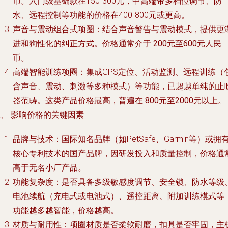
币
。入门级基础款在150-300元，中高端带多档位调节、防
水、远程控制等功能的价格在400-800元或更高。
声音与震动组合式项圈：结合声音警告与震动模式，提供更
进和狗性化的纠正方式。价格通常介于
200元至600元人民
币
。
高端智能训练项圈：集成GPS定位、活动监测、远程训练（
含声音、震动、刺激等多种模式）等功能，已超越单纯的止
器范畴。这类产品价格最高，普遍在
800元至2000元以上
。
、 影响价格的关键因素
品牌与技术
：国际知名品牌（如PetSafe、Garmin等）或拥
核心专利技术的国产品牌，因研发投入和质量控制，价格通
高于无名小厂产品。
功能复杂度
：是否具备多级敏感度调节、安全锁、防水等级
电池续航（充电式或电池式）、遥控距离、附加训练模式等
功能越多越智能，价格越高。
材质与耐用性
：项圈材质是否柔软耐磨，扣具是否牢固，主