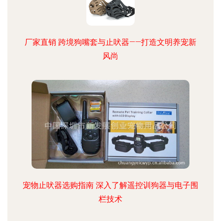
厂家直销 跨境狗嘴套与止吠器——打造文明养宠新
风尚
宠物止吠器选购指南 深入了解遥控训狗器与电子围
栏技术