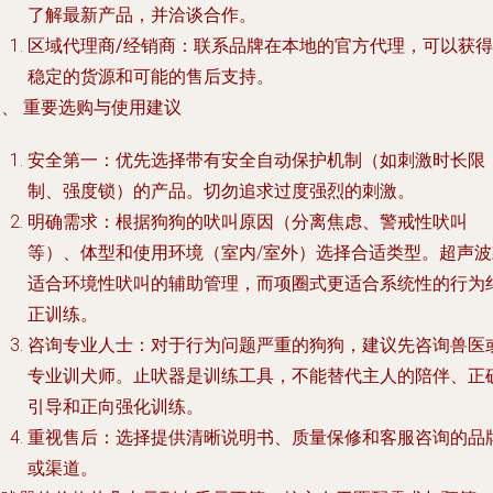
了解最新产品，并洽谈合作。
区域代理商/经销商
：联系品牌在本地的官方代理，可以获得
稳定的货源和可能的售后支持。
、 重要选购与使用建议
安全第一
：优先选择带有安全自动保护机制（如刺激时长限
制、强度锁）的产品。切勿追求过度强烈的刺激。
明确需求
：根据狗狗的吠叫原因（分离焦虑、警戒性吠叫
等）、体型和使用环境（室内/室外）选择合适类型。超声波
适合环境性吠叫的辅助管理，而项圈式更适合系统性的行为
正训练。
咨询专业人士
：对于行为问题严重的狗狗，建议先咨询兽医
专业训犬师。止吠器是训练工具，不能替代主人的陪伴、正
引导和正向强化训练。
重视售后
：选择提供清晰说明书、质量保修和客服咨询的品
或渠道。