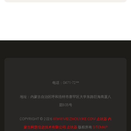
电话：0471-72**
地址：内蒙古自治区呼和浩特市赛罕区大学东路巨海商厦八
层805号
COPYRIGHT © 2026
WWW.MEIZHOUYIKE.COM
止吠器
内
蒙古网慧信息技术有限公司
止吠器
版权所有
SITEMAP