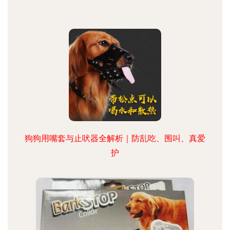
狗狗用嘴套与止吠器全解析｜防乱吃、围叫、真爱
护