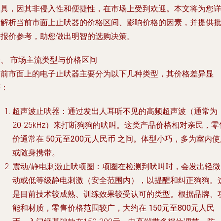
工具，因其非侵入性和便捷性，在市场上受到欢迎。本文将为您
细解析当前市面上止吠器的价格区间、影响价格的因素，并提供
发报价参考，助您做出明智的选购决策。
一、 市场主流类型与价格区间
目前市面上的电子止吠器主要分为以下几种类型，其价格差异显
著：
超声波止吠器：通过发出人耳听不见的高频超声波（通常为
20-25kHz）来打断狗狗的吠叫。这类产品价格相对亲民，零
价通常在
50元至200元人民币
之间。体型小巧，多为室内使
或随身携带。
震动/静电刺激止吠项圈：项圈在检测到吠叫时，会发出轻微
动或低等级静电刺激（安全范围内），以提醒和纠正狗狗。
是目前技术较成熟、训练效果较受认可的类型。根据品牌、
能和材质，零售价格范围较广，大约在
150元至800元人民