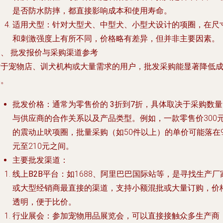
是否防水防摔，都直接影响成本和使用寿命。
适用犬型
：针对大型犬、中型犬、小型犬设计的项圈，在尺
和刺激强度上有所不同，价格略有差异，但并非主要因素。
三、 批发报价与采购渠道参考
对于宠物店、训犬机构或大量需求的用户，批发采购能显著降低
本。
批发价格
：通常为零售价的
3折到7折
，具体取决于采购数量
与供应商的合作关系以及产品类型。例如，一款零售价300
的震动止吠项圈，批量采购（如50件以上）的单价可能落在9
元至210元之间。
主要批发渠道
：
线上B2B平台
：如1688、阿里巴巴国际站等，是寻找生产厂
或大型经销商最直接的渠道，支持小额混批或大量订购，价
透明，便于比价。
行业展会
：参加宠物用品展览会，可以直接接触众多生产商